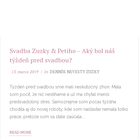
Svadba Zuzky & Petiho – Aký bol náš
týždeň pred svadbou?
13. marca 2019
In
DENNÍK NEVESTY ZUZKY
Týždeň pred svadbou sme mali neskutočný zhon. Mala
som pocit, že nič nestíhame a už ma chytal menší
predsvadobný stres. Samozrejme som počas týždňa
chodila aj do novej roboty, kde som našťastie nemala toľko
práce, pretože som sa stále zaúčala....
READ MORE