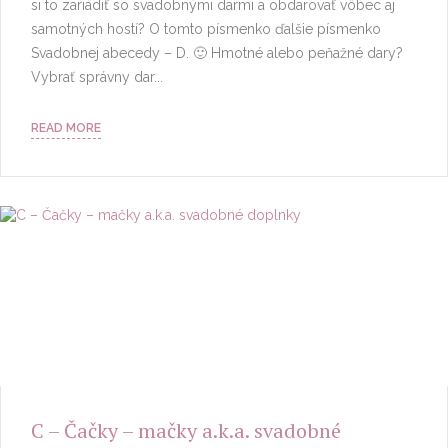
si to zariadiť so svadobnými darmi a obdarovať vôbec aj
samotných hostí? O tomto písmenko ďalšie písmenko
Svadobnej abecedy – D. 🙂 Hmotné alebo peňažné dary?
Vybrať správny dar...
READ MORE
C – Čačky – mačky a.k.a. svadobné