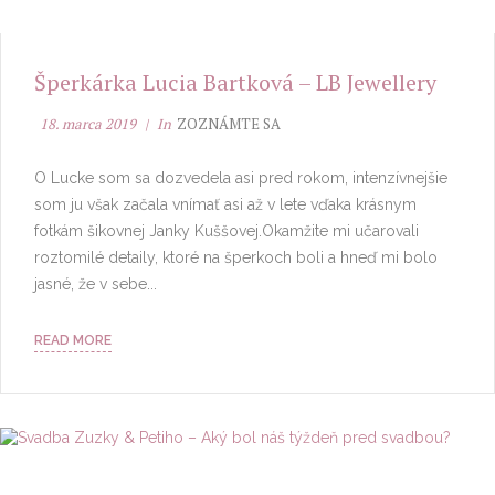
Šperkárka Lucia Bartková – LB Jewellery
18. marca 2019
In
ZOZNÁMTE SA
O Lucke som sa dozvedela asi pred rokom, intenzívnejšie
som ju však začala vnímať asi až v lete vďaka krásnym
fotkám šikovnej Janky Kuššovej.Okamžite mi učarovali
roztomilé detaily, ktoré na šperkoch boli a hneď mi bolo
jasné, že v sebe...
READ MORE