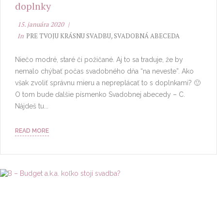
doplnky
15. januára 2020
In
PRE TVOJU KRÁSNU SVADBU
,
SVADOBNÁ ABECEDA
Niečo modré, staré či požičané. Aj to sa traduje, že by
nemalo chýbať počas svadobného dňa “na neveste”. Ako
však zvoliť správnu mieru a nepreplácať to s doplnkami? 🙂
O tom bude ďalšie písmenko Svadobnej abecedy – C.
Nájdeš tu...
READ MORE