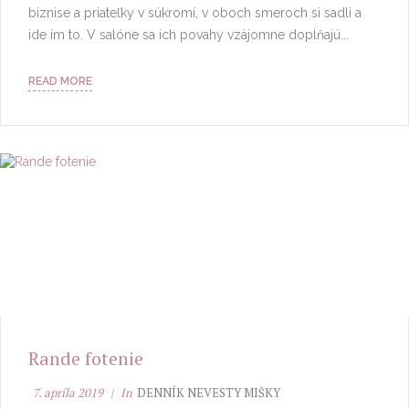
biznise a priateľky v súkromí, v oboch smeroch si sadli a
ide im to. V salóne sa ich povahy vzájomne dopĺňajú...
READ MORE
Rande fotenie
7. apríla 2019
In
DENNÍK NEVESTY MIŠKY