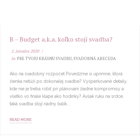
B – Budget a.k.a. koľko stojí svadba?
2. januára 2020
In
PRE TVOJU KRÁSNU SVADBU
,
SVADOBNÁ ABECEDA
Ako na svadobný rozpočet Povedzme si úprimne, ktorá
žienka netúži po dokonalej svadbe? Vyšperkované detaily,
kde nie je treba robiť pri plánovaní žiadne kompromisy a
všetko vo finále klape ako hodinky? Avšak ruku na srdce,
taká svadba stojí riadny balík...
READ MORE