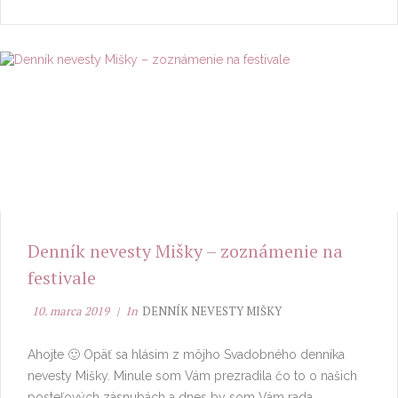
Denník nevesty Mišky – zoznámenie na
festivale
10. marca 2019
In
DENNÍK NEVESTY MIŠKY
Ahojte 🙂 Opäť sa hlásim z môjho Svadobného denníka
nevesty Mišky. Minule som Vám prezradila čo to o našich
posteľových zásnubách a dnes by som Vám rada