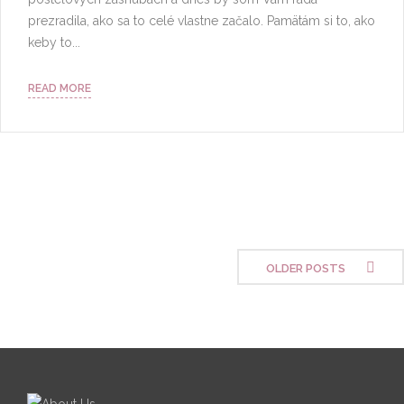
prezradila, ako sa to celé vlastne začalo. Pamätám si to, ako
keby to...
READ MORE
OLDER POSTS