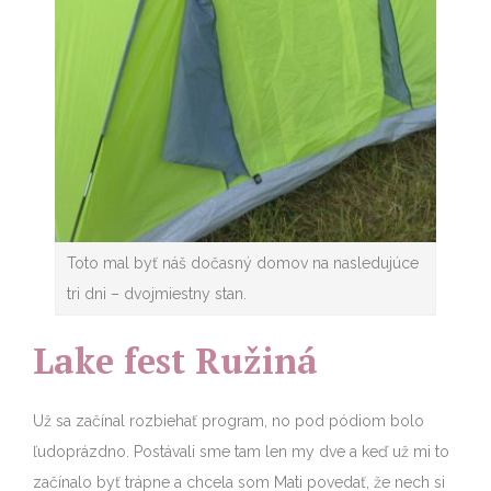
Toto mal byť náš dočasný domov na nasledujúce
tri dni – dvojmiestny stan.
Lake fest Ružiná
Už sa začínal rozbiehať program, no pod pódiom bolo
ľudoprázdno. Postávali sme tam len my dve a keď už mi to
začínalo byť trápne a chcela som Mati povedať, že nech si