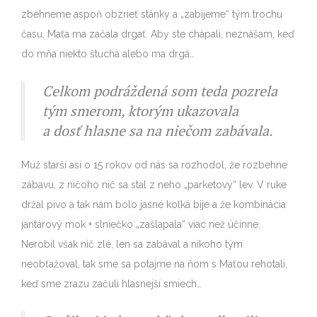
zbehneme aspoň obzrieť stánky a „zabijeme“ tým trochu
času, Maťa ma začala drgať. Aby ste chápali, neznášam, keď
do mňa niekto štuchá alebo ma drgá…
Celkom podráždená som teda pozrela
tým smerom, ktorým ukazovala
a dosť hlasne sa na niečom zabávala.
Muž starší asi o 15 rokov od nás sa rozhodol, že rozbehne
zábavu, z ničoho nič sa stal z neho „parketový“ lev. V ruke
držal pivo a tak nám bolo jasné koľká bije a že kombinácia
jantárový mok + slniečko „zašlapala“ viac než účinne.
Nerobil však nič zlé, len sa zabával a nikoho tým
neobťažoval, tak sme sa potajme na ňom s Maťou rehotali,
keď sme zrazu začuli hlasnejší smiech…