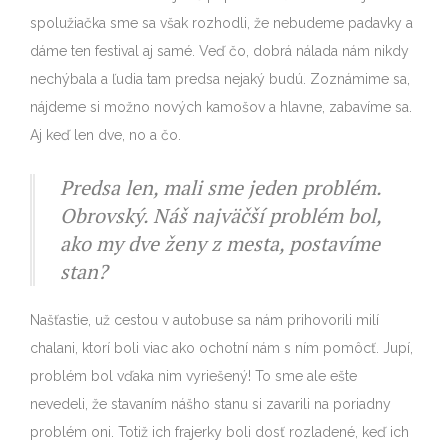
spolužiačka sme sa však rozhodli, že nebudeme padavky a
dáme ten festival aj samé. Veď čo, dobrá nálada nám nikdy
nechýbala a ľudia tam predsa nejaký budú. Zoznámime sa,
nájdeme si možno nových kamošov a hlavne, zabavíme sa.
Aj keď len dve, no a čo.
Predsa len, mali sme jeden problém.
Obrovský. Náš najväčší problém bol,
ako my dve ženy z mesta, postavíme
stan?
Našťastie, už cestou v autobuse sa nám prihovorili milí
chalani, ktorí boli viac ako ochotní nám s ním pomôcť. Jupí,
problém bol vďaka nim vyriešený! To sme ale ešte
nevedeli, že stavaním nášho stanu si zavarili na poriadny
problém oni. Totiž ich frajerky boli dosť rozladené, keď ich