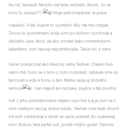
No nič, kamarát. Na toto ma teda nezbalíš. Akože… to na
koho tu skúšaš???
Moje antiromantické Ja práve
odpadlo. A tak sľubne to vyzeralo! Aby ste ma chápali.
Znovu to spomeniem, bola som po ťažkom rozchode a
ďalšieho čáva, ktorý vie ako zmotať babu romantickými
kalerábmi, som naozaj nepotrebovala. Takže nič z neho.
Večer pokračoval ako klasický, letný festival. Chalani boli
veľmi milí, bolo sa s nimi o čom rozprávať, zabávali sme sa,
tancovali a ešte k tomu si tam Maťka našla aj dobrého
kamoša
. Ivan nejavil ani náznaky záujmu a tak prvotný
šok z jeho predstavovania nejako vyprchal a aj ja som sa s
nimi všetkými naozaj dobre bavila. Nemali sme teda dôvod
od nich odchádzať a večer sa začal prelínať do vydarenej
noci. Bola to taká partia ľudí „podľa môjho gusta“. Kamoši.