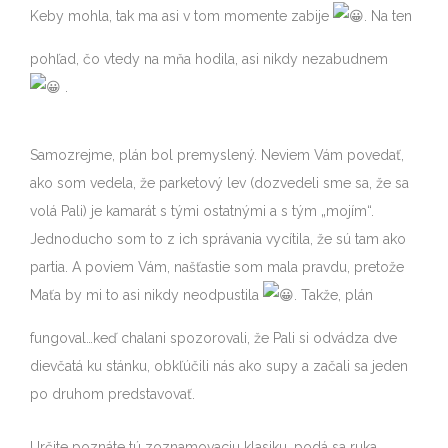
Keby mohla, tak ma asi v tom momente zabije
. Na ten
pohľad, čo vtedy na mňa hodila, asi nikdy nezabudnem
.
Samozrejme, plán bol premyslený. Neviem Vám povedať,
ako som vedela, že parketový lev (dozvedeli sme sa, že sa
volá Pali) je kamarát s tými ostatnými a s tým „mojím“.
Jednoducho som to z ich správania vycítila, že sú tam ako
partia. A poviem Vám, našťastie som mala pravdu, pretože
Maťa by mi to asi nikdy neodpustila
. Takže, plán
fungoval…keď chalani spozorovali, že Pali si odvádza dve
dievčatá ku stánku, obkľúčili nás ako supy a začali sa jeden
po druhom predstavovať.
Určite poznáte tú zoznamovaciu klasiku…podá sa ruka,