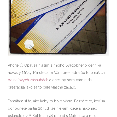
Ahojte 🙂 Opäť sa hlásim z môjho Svadobného denníka
nevesty Mišky. Minule som Vám prezradila čo to o našich
posteľových zásnubách
a dnes by som Vám rada
prezradila, ako sa to celé vlastne začalo.
Pamätám si to, ako keby to bolo včera. Poznáte to, keď sa
dohodnete partia 20 ľudí, že niekam idete a nakoniec
ostanete dve? Bol to aj náš prípad s Maťou. Ja a moja