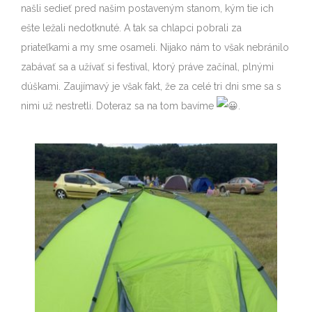
našli sedieť pred našim postaveným stanom, kým tie ich
ešte ležali nedotknuté. A tak sa chlapci pobrali za
priateľkami a my sme osameli. Nijako nám to však nebránilo
zabávať sa a užívať si festival, ktorý práve začínal, plnými
dúškami. Zaujímavý je však fakt, že za celé tri dni sme sa s
nimi už nestretli. Doteraz sa na tom bavíme
.