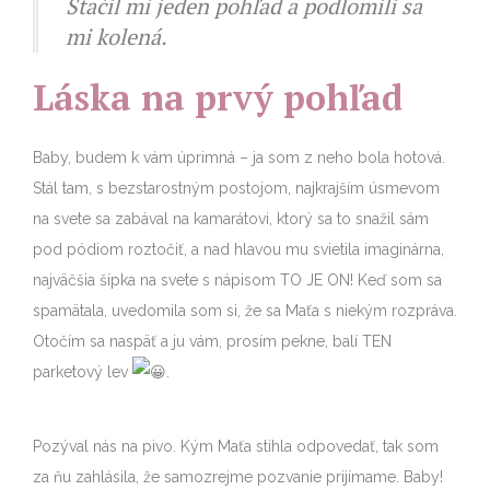
Stačil mi jeden pohľad a podlomili sa
mi kolená.
Láska na prvý pohľad
Baby, budem k vám úprimná – ja som z neho bola hotová.
Stál tam, s bezstarostným postojom, najkrajším úsmevom
na svete sa zabával na kamarátovi, ktorý sa to snažil sám
pod pódiom roztočiť, a nad hlavou mu svietila imaginárna,
najväčšia šípka na svete s nápisom TO JE ON! Keď som sa
spamätala, uvedomila som si, že sa Maťa s niekým rozpráva.
Otočím sa naspäť a ju vám, prosím pekne, balí TEN
parketový lev
.
Pozýval nás na pivo. Kým Maťa stihla odpovedať, tak som
za ňu zahlásila, že samozrejme pozvanie prijímame. Baby!