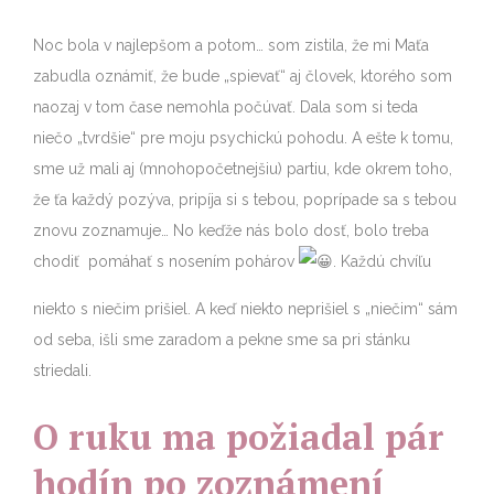
Noc bola v najlepšom a potom… som zistila, že mi Maťa
zabudla oznámiť, že bude „spievať“ aj človek, ktorého som
naozaj v tom čase nemohla počúvať. Dala som si teda
niečo „tvrdšie“ pre moju psychickú pohodu. A ešte k tomu,
sme už mali aj (mnohopočetnejšiu) partiu, kde okrem toho,
že ťa každý pozýva, pripíja si s tebou, poprípade sa s tebou
znovu zoznamuje… No keďže nás bolo dosť, bolo treba
chodiť pomáhať s nosením pohárov
. Každú chvíľu
niekto s niečim prišiel. A keď niekto neprišiel s „niečim“ sám
od seba, išli sme zaradom a pekne sme sa pri stánku
striedali.
O ruku ma požiadal pár
hodín po zoznámení