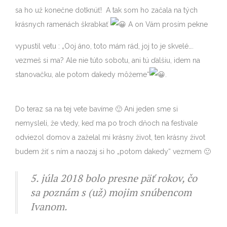
sa ho už konečne dotknúť! A tak som ho začala na tých
krásnych ramenách škrabkať
A on Vám prosím pekne
vypustil vetu : „Ooj áno, toto mám rád, joj to je skvelé….
vezmeš si ma? Ale nie túto sobotu, ani tú ďalšiu, idem na
stanovačku, ale potom dakedy môžeme“
.
Do teraz sa na tej vete bavíme 🙂 Ani jeden sme si
nemysleli, že vtedy, keď ma po troch dňoch na festivale
odviezol domov a zaželal mi krásny život, ten krásny život
budem žiť s ním a naozaj si ho „potom dakedy“ vezmem 🙂
5. júla 2018 bolo presne päť rokov, čo
sa poznám s (už) mojim snúbencom
Ivanom.