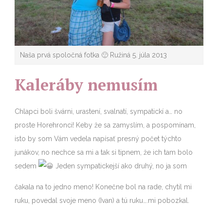
Naša prvá spoločná fotka 🙂 Ružiná 5. júla 2013
Kaleráby nemusím
Chlapci boli švárni, urastení, svalnatí, sympatickí a… no
proste Horehronci! Keby že sa zamyslím, a pospomínam,
isto by som Vám vedela napísať presný počet týchto
junákov, no nechce sa mi a tak si tipnem, že ich tam bolo
sedem
Jeden sympatickejší ako druhý, no ja som
čakala na to jedno meno! Konečne bol na rade, chytil mi
ruku, povedal svoje meno (Ivan) a tú ruku….mi pobozkal.