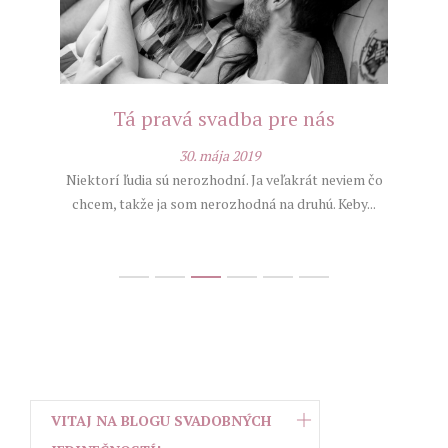
Tá pravá svadba pre nás
30. mája 2019
Niektorí ľudia sú nerozhodní. Ja veľakrát neviem čo
Preš
chcem, takže ja som nerozhodná na druhú. Keby...
me si
VITAJ NA BLOGU SVADOBNÝCH