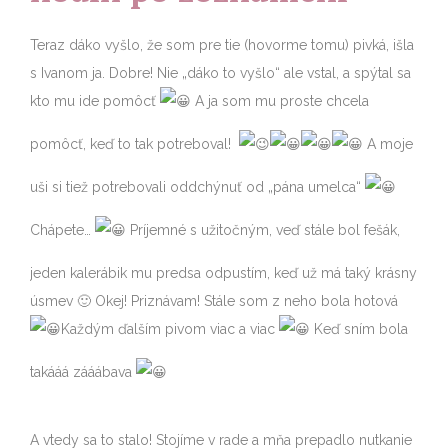
Teraz dáko vyšlo, že som pre tie (hovorme tomu) pivká, išla
s Ivanom ja. Dobre! Nie „dáko to vyšlo“ ale vstal, a spýtal sa
kto mu ide pomôcť
A ja som mu proste chcela
pomôcť, keď to tak potreboval!
A moje
uši si tiež potrebovali oddchýnuť od „pána umelca“
Chápete…
Príjemné s užitočným, veď stále bol fešák,
jeden kalerábik mu predsa odpustím, keď už má taký krásny
úsmev 🙂 Okej! Priznávam! Stále som z neho bola hotová
Každým ďalším pivom viac a viac
Keď sním bola
takááá zááábava
A vtedy sa to stalo! Stojíme v rade a mňa prepadlo nutkanie