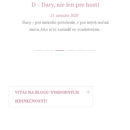
D – Dary, nie len pre hostí
C 
o
21. januára 2020
nie?
Dary – pre niekoho potešenie, v pre iných nočná
mora. Ako si to zariadiť so svadobnými...
Niečo
dy
ľ, s
VITAJ NA BLOGU SVADOBNÝCH
JEDINEČNOSTÍ!