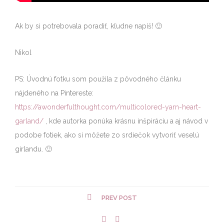
Ak by si potrebovala poradiť, kľudne napíš! 🙂
Nikol
PS: Úvodnú fotku som použila z pôvodného článku
nájdeného na Pintereste:
https://awonderfulthought.com/multicolored-yarn-heart-
garland/
, kde autorka ponúka krásnu inšpiráciu a aj návod v
podobe fotiek, ako si môžete zo srdiečok vytvoriť veselú
girlandu. 🙂
PREV POST