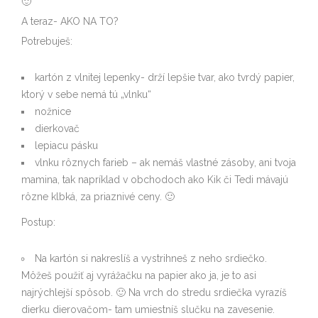
🙂
A teraz- AKO NA TO?
Potrebuješ:
kartón z vlnitej lepenky- drží lepšie tvar, ako tvrdý papier,
ktorý v sebe nemá tú „vlnku“
nožnice
dierkovač
lepiacu pásku
vlnku rôznych farieb – ak nemáš vlastné zásoby, ani tvoja
mamina, tak napríklad v obchodoch ako Kik či Tedi mávajú
rôzne klbká, za priaznivé ceny. 🙂
Postup:
Na kartón si nakreslíš a vystrihneš z neho srdiečko.
Môžeš použiť aj vyrážačku na papier ako ja, je to asi
najrýchlejší spôsob. 🙂 Na vrch do stredu srdiečka vyrazíš
dierku dierovačom- tam umiestníš slučku na zavesenie.