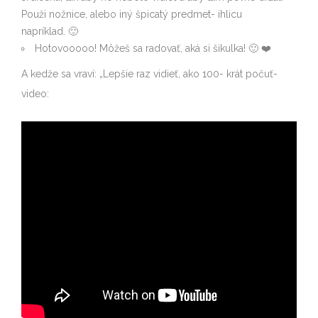
Použi nožnice, alebo iný špicatý predmet- ihlicu
napríklad. 🙂
Hotovooooo! Môžeš sa radovať, aká si šikulka! 🙂 ❤️
A kedže sa vraví: „Lepšie raz vidieť, ako 100- krát počuť-
video: