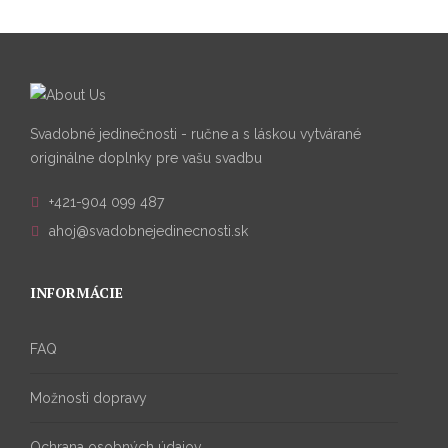
Svadobné jedinečnosti - ručne a s láskou vytvárané
originálne doplnky pre vašu svadbu
+421-904 099 487
ahoj@svadobnejedinecnosti.sk
INFORMÁCIE
FAQ
Možnosti dopravy
Ochrana osobných údajov