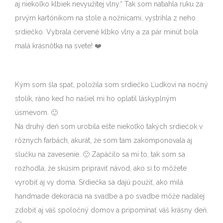
aj niekoľko klbiek nevyužitej vlny.“ Tak som natiahla ruku za
prvým kartónikom na stole a nožnicami, vystrihla z neho
srdiečko. Vybrala červené klbko vlny a za pár minút bola
malá krásnôtka na svete! ❤️
Kým som šla spať, položila som srdiečko Ľudkovi na nočný
stolík, ráno keď ho našiel mi ho oplatil láskyplným
úsmevom. 🙂
Na druhý deň som urobila ešte niekoľko takých srdiečok v
rôznych farbách, akurát, že som tam zakomponovala aj
slučku na zavesenie. 🙂 Zapáčilo sa mi to, tak som sa
rozhodla, že skúsim pripraviť návod, ako si to môžete
vyrobiť aj vy doma. Srdiečka sa dajú použiť, ako milá
handmade dekorácia na svadbe a po svadbe môže naďalej
zdobiť aj váš spoločný domov a pripomínať váš krásny deň.