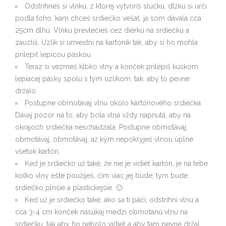
Odstrihneš si vlnku, z ktorej vytvoríš slučku, dĺžku si urči
podľa toho, kam chceš srdiečko vešať, ja som dávala cca
25cm dlhú. Vlnku prevlečieš cez dierku na srdiečku a
zauzlíš. Uzlík si umiestni na kartónik tak, aby si ho mohla
prilepiť lepicou páskou.
Teraz si vezmeš klbko vlny a konček prilepíš kúskom
lepiacej pásky spolu s tým uzlíkom, tak, aby to pevne
držalo.
Postupne obmotávaj vlnu okolo kartónového srdiečka.
Dávaj pozor na to, aby bola vlna vždy napnutá, aby na
okrajoch srdiečka neschádzala. Postupne obmotávaj,
obmotávaj, obmotávaj, až kým nepokryješ vlnou úplne
všetok kartón.
Keď je srdiečko už také, že nie je vidieť kartón, je na tebe
koľko vlny ešte použiješ, čím viac jej bude, tým bude
srdiečko plnšie a plastickejšie. 🙂
Keď už je srdiečko také, ako sa ti páči, odstrihni vlnu a
cca 3-4 cm konček nasúkaj medzi obmotanú vlnu na
srdiečku, tak aby ho nebolo vidieť a aby tam pevne držal.