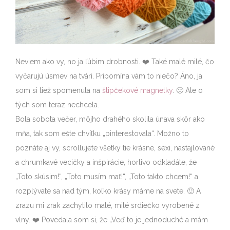
Neviem ako vy, no ja ľúbim drobnosti. ❤️ Také malé milé, čo
vyčarujú úsmev na tvári. Pripomína vám to niečo? Áno, ja
som si tiež spomenula na
štipčekové magnetky
. 🙂 Ale o
tých som teraz nechcela.
Bola sobota večer, môjho drahého skolila únava skôr ako
mňa, tak som ešte chvíľku „pinterestovala“. Možno to
poznáte aj vy, scrollujete všetky tie krásne, sexi, nastajlované
a chrumkavé vecičky a inšpirácie, horlivo odkladáte, že
„Toto skúsim!“, „Toto musím mať!“, „Toto takto chcem!“ a
rozplývate sa nad tým, koľko krásy máme na svete. 🙂 A
zrazu mi zrak zachytilo malé, milé srdiečko vyrobené z
vlny. ❤️
Povedala som si, že „Veď to je jednoduché a mám