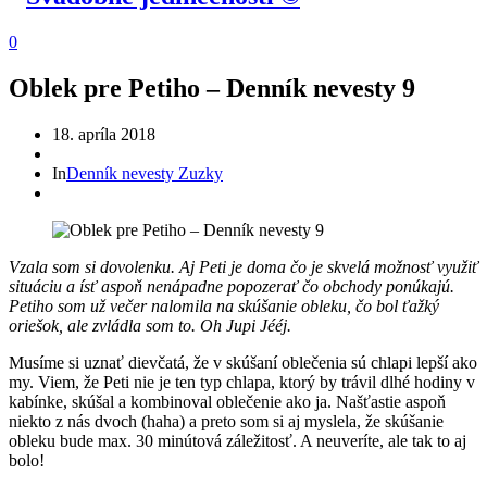
0
Oblek pre Petiho – Denník nevesty 9
18. apríla 2018
In
Denník nevesty Zuzky
Vzala som si dovolenku. Aj Peti je doma čo je skvelá možnosť využiť
situáciu a ísť aspoň nenápadne popozerať čo obchody ponúkajú.
Petiho som už večer nalomila na skúšanie obleku, čo bol ťažký
oriešok, ale zvládla som to. Oh Jupi Jééj.
Musíme si uznať dievčatá, že v skúšaní oblečenia sú chlapi lepší ako
my. Viem, že Peti nie je ten typ chlapa, ktorý by trávil dlhé hodiny v
kabínke, skúšal a kombinoval oblečenie ako ja. Našťastie aspoň
niekto z nás dvoch (haha) a preto som si aj myslela, že skúšanie
obleku bude max. 30 minútová záležitosť. A neuveríte, ale tak to aj
bolo!