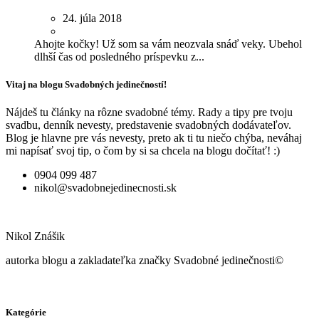
24. júla 2018
Ahojte kočky! Už som sa vám neozvala snáď veky. Ubehol
dlhší čas od posledného príspevku z...
Vitaj na blogu Svadobných jedinečností!
Nájdeš tu články na rôzne svadobné témy. Rady a tipy pre tvoju
svadbu, denník nevesty, predstavenie svadobných dodávateľov.
Blog je hlavne pre vás nevesty, preto ak ti tu niečo chýba, neváhaj
mi napísať svoj tip, o čom by si sa chcela na blogu dočítať! :)
0904 099 487
nikol@svadobnejedinecnosti.sk
Nikol Znášik
autorka blogu a zakladateľka značky Svadobné jedinečnosti©
Kategórie