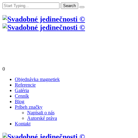
0
Objednávka magnetiek
Referencie
Galéria
Cenník
Blog
Príbeh značky
Napísali o nás
Autorské práva
Kontakt