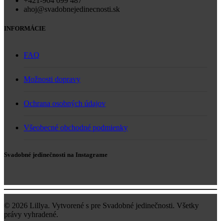
+421-904 099 487
ahoj@svadobnejedinecnosti.sk
INFORMÁCIE
FAQ
Možnosti dopravy
Ochrana osobných údajov
Všeobecné obchodné podmienky
Svadobné jedinečnosti na Instagrame
© 2026
Lillya. Vytvorené s
pre Svadobné jedinečnosti
. Všetky
právy vyhradené.