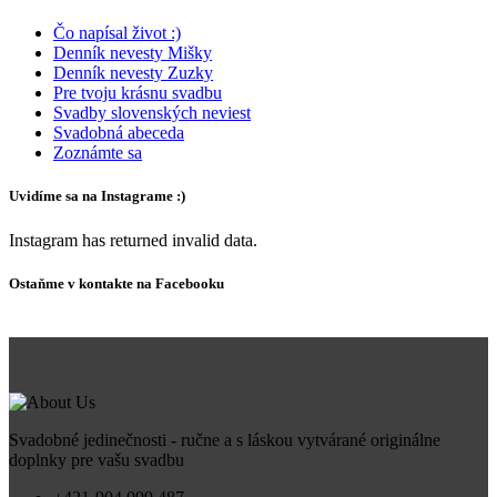
Čo napísal život :)
Denník nevesty Mišky
Denník nevesty Zuzky
Pre tvoju krásnu svadbu
Svadby slovenských neviest
Svadobná abeceda
Zoznámte sa
Uvidíme sa na Instagrame :)
Instagram has returned invalid data.
Ostaňme v kontakte na Facebooku
Svadobné jedinečnosti - ručne a s láskou vytvárané originálne
doplnky pre vašu svadbu