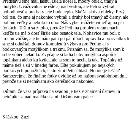
Predstavu sme mali jasnú. Biela košeľa, modrý oblek, traky a
motýlik. Uvažovali sme ešte aj nad vestou, ale Peti si vybral
pohodlnosť a predsa v lete bude teplo. Skúšal si dva obleky. Prvý
bol ten, čo sme aj nakoniec vybrali a druhý bol tmavý až čierny, ale
bol mu veľký a nebolo to ono. Náš výber môžete vidieť aj na pár
fotkách. Teším sa z toho, pretože Peti ma problém v ramenách
keďže tie má o dosť širšie ako ostatok tela. Nohavice mu boli o
trochu väčšie, ale tie nám pani po pár dňoch upravila a po sviatkoch
sme si odnášali domov kompletnú výbavu pre Petiho aj s
bodkovaným motýlikom a trakmi. Priznám sa, že motýlika som k
sebe vôbec neladila. Zvyčajne si ladia baby motýlika aspoň k
topánkam alebo ku kytici, ale ja som to nechala tak. Topánky už
máme tiež a sú v hnedej farbe. Ešte pokukujem po nejakých
bodkových ponožkách, s ktorými Peti súhlasí. No nie je fešák?
Samozrejme, že finálne fotky uvidíte až po našom svadobnom dni,
pretože tie si nechávam ako čerešničku nakoniec.
Dúfam, že vaša príprava na svadbu je tiež v znamení úsmevu a
netrápite sa nad maličkosťami. Držím vám palce.
S láskou, Zuzi