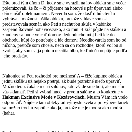
Ešte pred tým dňom D, kedy sme vyrazili na lov obleku sme večer
polemizovali, že čo – či pôjdeme na hotové s pár úpravami alebo
dáme ušiť oblek namieru. Neverila som, že dosť dlhú chvíľu
vyhrávala možnosť ušitia obleku, pretože v hlave som si
predstavovala scenár, ako Peti s nechuťou skúša v kabínke
zašpendlíkované nohavice/sako, ako min. 4-krát pôjde na skúšku a
znudený sa bude vracať domov. Jednoducho môj Peti ide do
obchodu, kúpi čo potrebuje a ide domov. Neodhovárala som ho od
ničoho, pretože som chcela, nech sa on rozhodne, ktorú voľbu si
zvoliť, aby som sa ja potom necítila blbo, keď niečo nepôjde podľa
jeho predstáv.
Nakoniec sa Peti rozhodol pre možnosť A – čiže kúpime oblek a
jednu skúšku už nejako pretrpí, ak bude potrebné niečo upraviť.
Možno teraz čakáte mená salónov, kde všade sme boli, ale musím
vás sklamať. Peti si vybral hneď v prvom salóne a to konkrétne v
Hakman Exclusive Mode v Kozárovciach
. Musím Vám ich vrelo
odporučiť. Nájdete tam obleky od výmyslu sveta a pri výbere farieb
sa možno trochu zapotíte ako ja, pretože nie je modrá ako modrá
(haha).