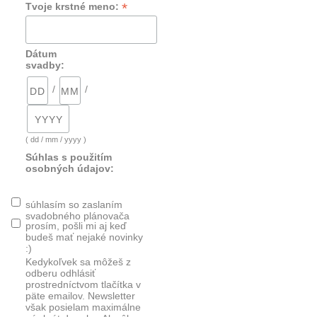
*
Tvoje krstné meno:
Dátum
svadby:
/
/
( dd / mm / yyyy )
Súhlas s použitím
osobných údajov:
súhlasím so zaslaním
svadobného plánovača
prosím, pošli mi aj keď
budeš mať nejaké novinky
:)
Kedykoľvek sa môžeš z
odberu odhlásiť
prostredníctvom tlačítka v
päte emailov. Newsletter
však posielam maximálne