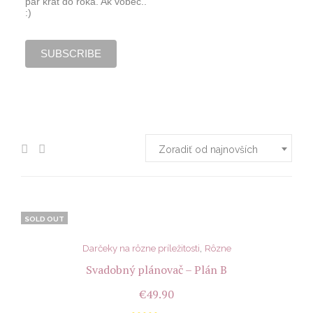
pár krát do roka. Ak vôbec..
:)
Zoradiť od najnovších
SOLD OUT
,
Darčeky na rôzne príležitosti
Rôzne
Svadobný plánovač – Plán B
€
49.90