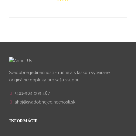
Svadobné jedinečnosti - ručne a s láskou vytvárané
originálne doplnky pre vašu svadbu
+421-904 099 487
ahoj@svadobnejedinecnosti.sk
INFORMÁCIE