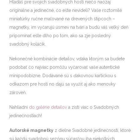
Hľadáš pre svojich svadobných hostí niečo naozaj
originálne a jedinečné, čo ešte nevideli? Vaše roztomilé
miniatúrky ručne maľované na drevených štipcoch –
magnetky, im vyčarujú úsmev na tvári a budú váš veľký deň
pripomínať ešte dlho po tom, ako sa zje posledný
svadobný koláčik.
Nekonečné kombinácie detailov, vďaka ktorým sa budete
podobať čo najviac pomôžu vyčarovať vaše autentické
minipodobizne. Dodávané sú s ďakovnou kartičkou s
odkazom pre hostí no dajú sa využiť aj ako menovky
zároveň.
Nahliadni
do galérie detailov
a zisti viac o Svadobných
jedinečnostiach!
Autorské magnetky
z dielne Svadobné jedinečnosti, ktoré
sú každú svadobnú sezónu súčasťou iba niekoľkých