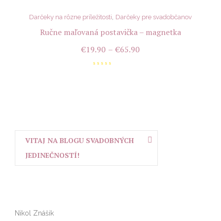
,
Darčeky na rôzne príležitosti
Darčeky pre svadobčanov
Ručne maľovaná postavička – magnetka
€
19.90
–
€
65.90
VITAJ NA BLOGU SVADOBNÝCH
JEDINEČNOSTÍ!
Nikol Znášik