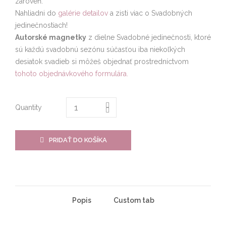
zároveň.
Nahliadni do
galérie detailov
a zisti viac o Svadobných
jedinečnostiach!
Autorské magnetky
z dielne Svadobné jedinečnosti, ktoré
sú každú svadobnú sezónu súčasťou iba niekoľkých
desiatok svadieb si môžeš objednať prostredníctvom
tohoto objednávkového formulára.
Quantity
PRIDAŤ DO KOŠÍKA
Popis
Custom tab