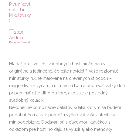
Hľadáš pre svojich svadobných hostí niečo naozaj
originálne a jedinečné, čo ešte nevideli? Vaše roztomilé
miniatúrky ručne maľované na drevených štipcoch –
magnetky, im vyčarujú úsmev na tvári a budú váš veľký deň
pripomínať ešte dlho po tom, ako sa zje posledný
svadobný koláčik.
Nekonečné kombinácie detailov, vďaka ktorým sa budete
podobať čo najviac pomôžu vyčarovať vaše autentické
minipodobizne. Dodávan sú s ďakovnou kartičkou s
odkazom pre hostí no dajú sa využiť aj ako menovky