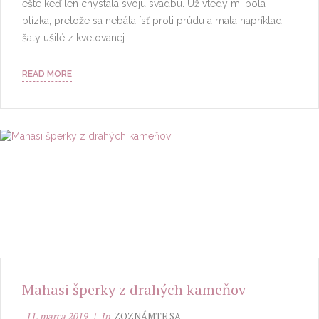
ešte keď len chystala svoju svadbu. Už vtedy mi bola
blízka, pretože sa nebála ísť proti prúdu a mala napríklad
šaty ušité z kvetovanej...
READ MORE
Mahasi šperky z drahých kameňov
11. marca 2019
In
ZOZNÁMTE SA