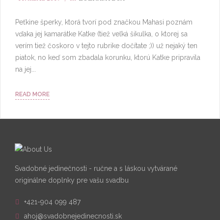
Peťkine šperky, ktorá tvorí pod značkou Mahasi poznám
vďaka jej kamarátke Katke (tiež veľká šikulka, o ktorej sa
verím tiež čoskoro v tejto rubrike dočítate ;)) už nejaký ten
piatok, no keď som zbadala korunku, ktorú Katke pripravila
na jej...
READ MORE
Svadobné jedinečnosti - ručne a s láskou vytvárané
originálne doplnky pre vašu svadbu
+421-904 099 487
ahoj@svadobnejedinecnosti.sk