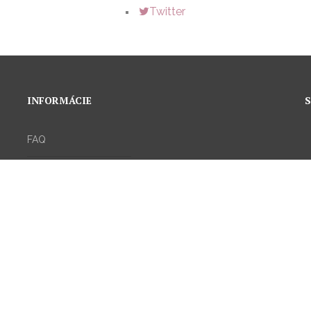
Twitter
INFORMÁCIE
S
FAQ
Možnosti dopravy
Ochrana osobných
údajov
Všeobecné obchodné
podmienky