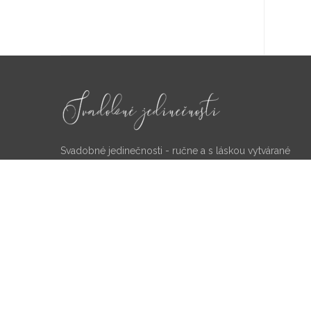
Svadobné jedinečnosti - ručne a s láskou vytvárané
originálne doplnky pre vašu svadbu
+421-904 099 487
ahoj@svadobnejedinecnosti.sk