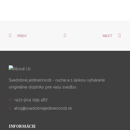
PREV
NEXT
Svadobné jedinečnosti - ručne a s láskou vytvárané
originálne doplnky pre vašu svadbu
+421-904 099 487
ahoj@svadobnejedinecnosti.sk
INFORMÁCIE