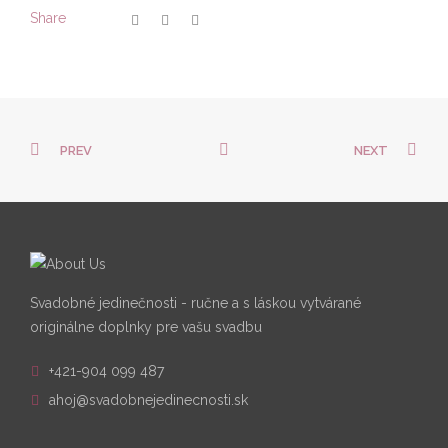
Share
PREV
NEXT
Svadobné jedinečnosti - ručne a s láskou vytvárané
originálne doplnky pre vašu svadbu
+421-904 099 487
ahoj@svadobnejedinecnosti.sk