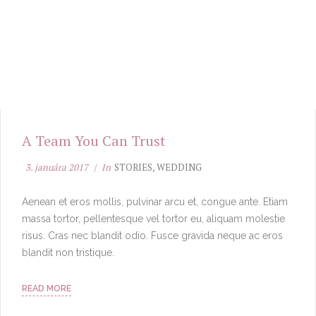
A Team You Can Trust
3. januára 2017
In
STORIES
,
WEDDING
Aenean et eros mollis, pulvinar arcu et, congue ante. Etiam
massa tortor, pellentesque vel tortor eu, aliquam molestie
risus. Cras nec blandit odio. Fusce gravida neque ac eros
blandit non tristique.
READ MORE